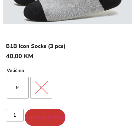
B1B Icon Socks (3 pcs)
40,00
KM
Veličina
M
L
DODAJ U KORPU