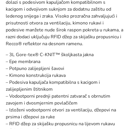
dolazi s podesivom kapuljačom kompatibilnom s
kacigom i odvojivom suknjom za dodatnu zaštitu od
ledenog snijega i zraka. Visoko prozračna zahvaljujući i
prisutnosti otvora za ventilaciju, kimono rukavi i
podesive manžete nude širok raspon pokreta u rukama, a
razni dodaci uključuju RFID džep za skijašku propusnicu i
Recco® reflektor na desnom ramenu.
– 3L Gore-tex® C-KNIT™ školjkasta jakna
– Epe membrana
– Potpuno zalijepljeni šavovi
– Kimono konstrukcija rukava
– Podesiva kapuljača kompatibilna s kacigom i
zalijepljenim štitnikom
– Vodootporni prednji patentni zatvarač s obrnutim
zavojem i dvosmjernim povlačičem
– Izloženi vodootporni otvori za ventilaciju, džepovi na
prsima i džepovi za ruke
– RFID džep za skijašku propusnicu na lijevom rukavu