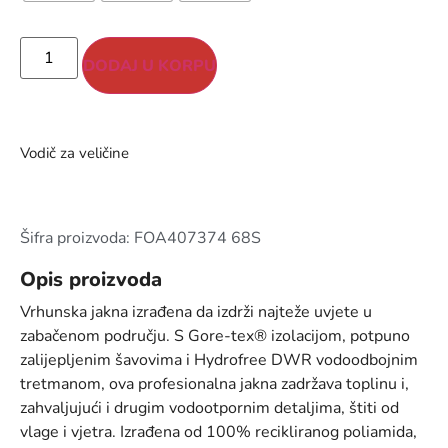
DODAJ U KORPU
Vodič za veličine
Šifra proizvoda: FOA407374 68S
Opis proizvoda
Vrhunska jakna izrađena da izdrži najteže uvjete u
zabačenom području. S Gore-tex® izolacijom, potpuno
zalijepljenim šavovima i Hydrofree DWR vodoodbojnim
tretmanom, ova profesionalna jakna zadržava toplinu i,
zahvaljujući i drugim vodootpornim detaljima, štiti od
vlage i vjetra. Izrađena od 100% recikliranog poliamida,