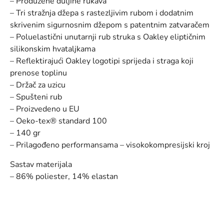
– Produžene duljine rukava
– Tri stražnja džepa s rastezljivim rubom i dodatnim
skrivenim sigurnosnim džepom s patentnim zatvaračem
– Poluelastični unutarnji rub struka s Oakley eliptičnim
silikonskim hvataljkama
– Reflektirajući Oakley logotipi sprijeda i straga koji
prenose toplinu
– Držač za uzicu
– Spušteni rub
– Proizvedeno u EU
– Oeko-tex® standard 100
– 140 gr
– Prilagođeno performansama – visokokompresijski kroj
Sastav materijala
– 86% poliester, 14% elastan