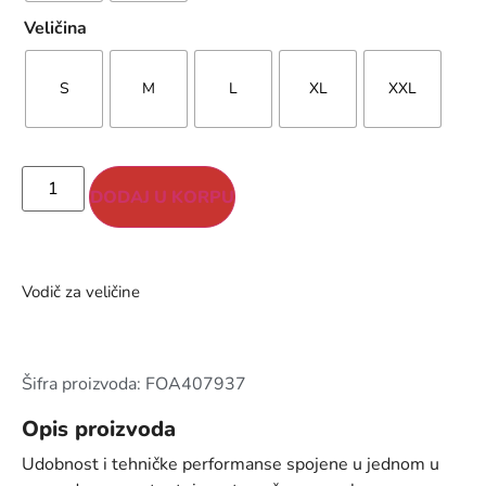
Veličina
S
M
L
XL
XXL
DODAJ U KORPU
Vodič za veličine
Šifra proizvoda: FOA407937
Opis proizvoda
Udobnost i tehničke performanse spojene u jednom u