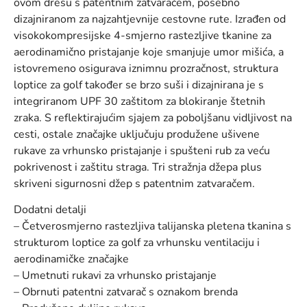
ovom dresu s patentnim zatvaračem, posebno
dizajniranom za najzahtjevnije cestovne rute. Izrađen od
visokokompresijske 4-smjerno rastezljive tkanine za
aerodinamično pristajanje koje smanjuje umor mišića, a
istovremeno osigurava iznimnu prozračnost, struktura
loptice za golf također se brzo suši i dizajnirana je s
integriranom UPF 30 zaštitom za blokiranje štetnih
zraka. S reflektirajućim sjajem za poboljšanu vidljivost na
cesti, ostale značajke uključuju produžene ušivene
rukave za vrhunsko pristajanje i spušteni rub za veću
pokrivenost i zaštitu straga. Tri stražnja džepa plus
skriveni sigurnosni džep s patentnim zatvaračem.
Dodatni detalji
– Četverosmjerno rastezljiva talijanska pletena tkanina s
strukturom loptice za golf za vrhunsku ventilaciju i
aerodinamičke značajke
– Umetnuti rukavi za vrhunsko pristajanje
– Obrnuti patentni zatvarač s oznakom brenda