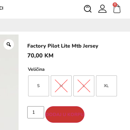
0
CI
Factory Pilot Lite Mtb Jersey
70,00
KM
Veličina
S
M
L
XL
DODAJ U KORPU