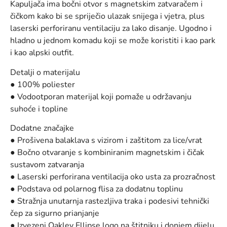
Kapuljača ima bočni otvor s magnetskim zatvaračem i
čičkom kako bi se spriječio ulazak snijega i vjetra, plus
laserski perforiranu ventilaciju za lako disanje. Ugodno i
hladno u jednom komadu koji se može koristiti i kao park
i kao alpski outfit.
Detalji o materijalu
● 100% poliester
● Vodootporan materijal koji pomaže u održavanju
suhoće i topline
Dodatne značajke
● Prošivena balaklava s vizirom i zaštitom za lice/vrat
● Bočno otvaranje s kombiniranim magnetskim i čičak
sustavom zatvaranja
● Laserski perforirana ventilacija oko usta za prozračnost
● Podstava od polarnog flisa za dodatnu toplinu
● Stražnja unutarnja rastezljiva traka i podesivi tehnički
čep za sigurno prianjanje
● Izvezeni Oakley Ellipse logo na štitniku i donjem dijelu