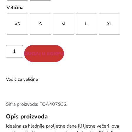
Veličina
XS
S
M
L
XL
DODAJ U KORPU
Vodič za veličine
Šifra proizvoda: FOA407932
Opis proizvoda
Idealna za hladnije proljetne dane ili ljetne večeri, ova