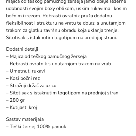
majica od teškog pamučnog žerseja jamči obilje ležerne
udobnosti svojim boxy oblikom, uskim rukavima i kosim
bočnim izrezom. Rebrasti ovratnik pruža dodatnu
fleksibilnost i strukturu na vratu te dolazi s unutarnjom
trakom za glatku završnu obradu koja uklanja trenje.
Sitotisak s istaknutim logotipom na prednjoj strani.
Dodatni detalji
– Majica od teškog pamučnog žerseja
– Rebrasti ovratnik s unutarnjom trakom na vratu
– Umetnuti rukavi
– Kosi bočni rez
– Stražnji držač za uzicu
– Sitotisak s istaknutim logotipom na prednjoj strani
– 280 gr
– Kutijasti kroj
Sastav materijala
– Teški žersej 100% pamuk