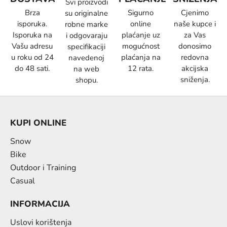
Svi proizvodi
Brza
Sigurno
Cjenimo
su originalne
isporuka.
online
naše kupce i
robne marke
Isporuka na
plaćanje uz
za Vas
i odgovaraju
Vašu adresu
mogućnost
donosimo
specifikaciji
u roku od 24
plaćanja na
redovna
navedenoj
do 48 sati.
12 rata.
akcijska
na web
sniženja.
shopu.
KUPI ONLINE
Snow
Bike
Outdoor i Training
Casual
INFORMACIJA
Uslovi korištenja