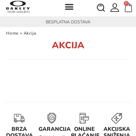
0
BESPLATNA DOSTAVA
Home
»
Akcija
AKCIJA
BRZA
GARANCIJA
ONLINE
AKCIJSKA
DOSTAVA
PLAĆANJE
SNIŽENJA