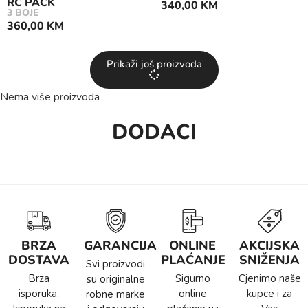
RC PACK
340,00
KM
3 BOJE
360,00
KM
Prikaži još proizvoda
Nema više proizvoda
DODACI
BRZA
GARANCIJA
ONLINE
AKCIJSKA
DOSTAVA
PLAĆANJE
SNIŽENJA
Svi proizvodi
Brza
Sigurno
Cjenimo naše
su originalne
isporuka.
online
kupce i za
robne marke