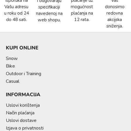
Isporuka na
plaćanje uz
Vas
i odgovaraju
Vašu adresu
mogućnost
donosimo
specifikaciji
u roku od 24
plaćanja na
redovna
navedenoj na
do 48 sati.
12 rata.
akcijska
web shopu.
sniženja.
KUPI ONLINE
Snow
Bike
Outdoor i Training
Casual
INFORMACIJA
Uslovi korištenja
Način plaćanja
Uslovi dostave
Izjava o privatnosti