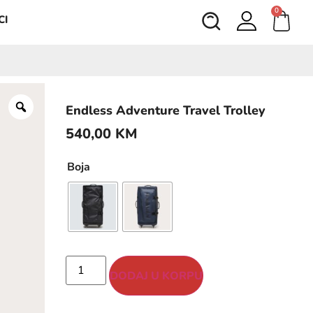
0
CI
Endless Adventure Travel Trolley
540,00
KM
Boja
DODAJ U KORPU