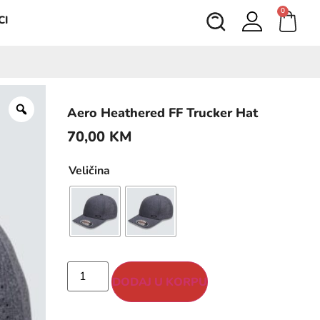
0
CI
Aero Heathered FF Trucker Hat
70,00
KM
Veličina
DODAJ U KORPU