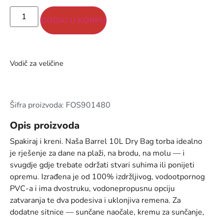
DODAJ U KORPU
Vodič za veličine
Šifra proizvoda: FOS901480
Opis proizvoda
Spakiraj i kreni. Naša Barrel 10L Dry Bag torba idealno
je rješenje za dane na plaži, na brodu, na molu — i
svugdje gdje trebate održati stvari suhima ili ponijeti
opremu. Izrađena je od 100% izdržljivog, vodootpornog
PVC-a i ima dvostruku, vodonepropusnu opciju
zatvaranja te dva podesiva i uklonjiva remena. Za
dodatne sitnice — sunčane naočale, kremu za sunčanje,