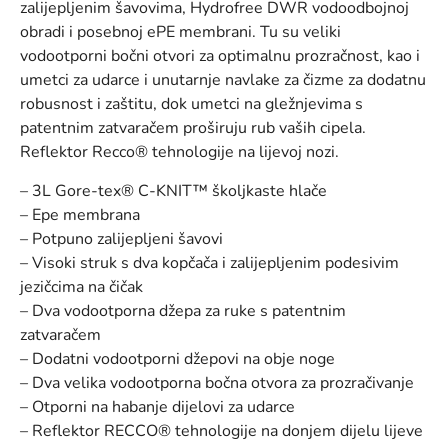
zalijepljenim šavovima, Hydrofree DWR vodoodbojnoj
obradi i posebnoj ePE membrani. Tu su veliki
vodootporni bočni otvori za optimalnu prozračnost, kao i
umetci za udarce i unutarnje navlake za čizme za dodatnu
robusnost i zaštitu, dok umetci na gležnjevima s
patentnim zatvaračem proširuju rub vaših cipela.
Reflektor Recco® tehnologije na lijevoj nozi.
– 3L Gore-tex® C-KNIT™ školjkaste hlače
– Epe membrana
– Potpuno zalijepljeni šavovi
– Visoki struk s dva kopčača i zalijepljenim podesivim
jezičcima na čičak
– Dva vodootporna džepa za ruke s patentnim
zatvaračem
– Dodatni vodootporni džepovi na obje noge
– Dva velika vodootporna bočna otvora za prozračivanje
– Otporni na habanje dijelovi za udarce
– Reflektor RECCO® tehnologije na donjem dijelu lijeve