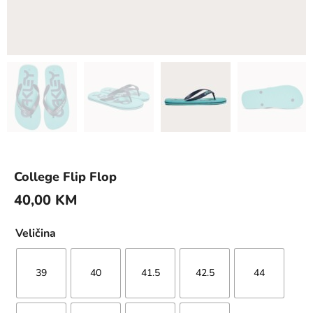
College Flip Flop
40,00
KM
Veličina
39
40
41.5
42.5
44