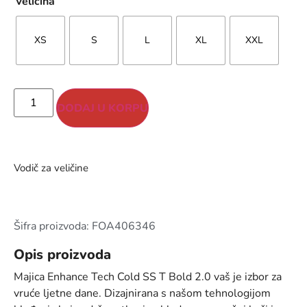
Veličina
XS
S
L
XL
XXL
DODAJ U KORPU
Vodič za veličine
Šifra proizvoda: FOA406346
Opis proizvoda
Majica Enhance Tech Cold SS T Bold 2.0 vaš je izbor za
vruće ljetne dane. Dizajnirana s našom tehnologijom