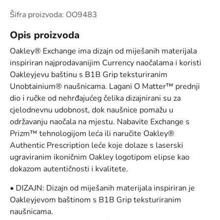
Šifra proizvoda: OO9483
Opis proizvoda
Oakley® Exchange ima dizajn od miješanih materijala
inspiriran najprodavanijim Currency naočalama i koristi
Oakleyjevu baštinu s B1B Grip teksturiranim
Unobtainium® naušnicama. Lagani O Matter™ prednji
dio i ručke od nehrđajućeg čelika dizajnirani su za
cjelodnevnu udobnost, dok naušnice pomažu u
održavanju naočala na mjestu. Nabavite Exchange s
Prizm™ tehnologijom leća ili naručite Oakley®
Authentic Prescription leće koje dolaze s laserski
ugraviranim ikoničnim Oakley logotipom elipse kao
dokazom autentičnosti i kvalitete.
• DIZAJN: Dizajn od miješanih materijala inspiriran je
Oakleyjevom baštinom s B1B Grip teksturiranim
naušnicama.