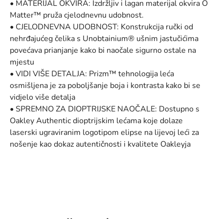
• MATERIJAL OKVIRA: Izdržljiv i lagan materijal okvira O
Matter™ pruža cjelodnevnu udobnost.
• CJELODNEVNA UDOBNOST: Konstrukcija ručki od
nehrđajućeg čelika s Unobtainium® ušnim jastučićima
povećava prianjanje kako bi naočale sigurno ostale na
mjestu
• VIDI VIŠE DETALJA: Prizm™ tehnologija leća
osmišljena je za poboljšanje boja i kontrasta kako bi se
vidjelo više detalja
• SPREMNO ZA DIOPTRIJSKE NAOČALE: Dostupno s
Oakley Authentic dioptrijskim lećama koje dolaze
laserski ugraviranim logotipom elipse na lijevoj leći za
nošenje kao dokaz autentičnosti i kvalitete Oakleyja