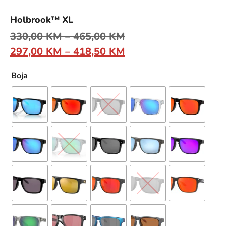
Holbrook™ XL
330,00
KM
–
465,00
KM
297,00
KM
–
418,50
KM
Boja