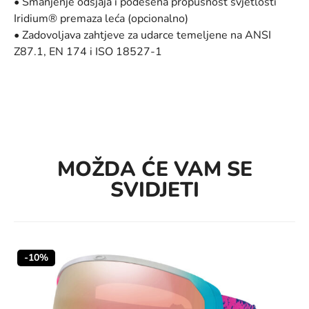
• Smanjenje odsjaja i podešena propusnost svjetlosti
Iridium® premaza leća (opcionalno)
• Zadovoljava zahtjeve za udarce temeljene na ANSI
Z87.1, EN 174 i ISO 18527-1
MOŽDA ĆE VAM SE
SVIDJETI
-10%