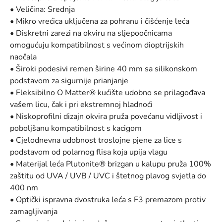
• Veličina: Srednja
• Mikro vrećica uključena za pohranu i čišćenje leća
• Diskretni zarezi na okviru na sljepoočnicama
omogućuju kompatibilnost s većinom dioptrijskih
naočala
• Široki podesivi remen širine 40 mm sa silikonskom
podstavom za sigurnije prianjanje
• Fleksibilno O Matter® kućište udobno se prilagođava
vašem licu, čak i pri ekstremnoj hladnoći
• Niskoprofilni dizajn okvira pruža povećanu vidljivost i
poboljšanu kompatibilnost s kacigom
• Cjelodnevna udobnost troslojne pjene za lice s
podstavom od polarnog flisa koja upija vlagu
• Materijal leća Plutonite® brizgan u kalupu pruža 100%
zaštitu od UVA / UVB / UVC i štetnog plavog svjetla do
400 nm
• Optički ispravna dvostruka leća s F3 premazom protiv
zamagljivanja