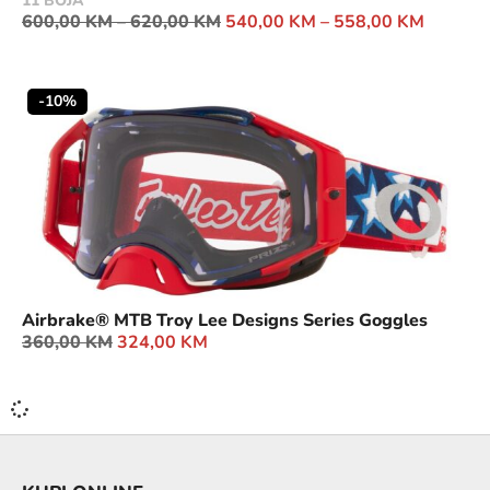
11 BOJA
600,00
KM
–
620,00
KM
540,00
KM
–
558,00
KM
-10%
Airbrake® MTB Troy Lee Designs Series Goggles
360,00
KM
324,00
KM