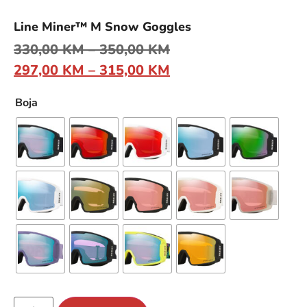
Line Miner™ M Snow Goggles
330,00
KM
–
350,00
KM
297,00
KM
–
315,00
KM
Boja