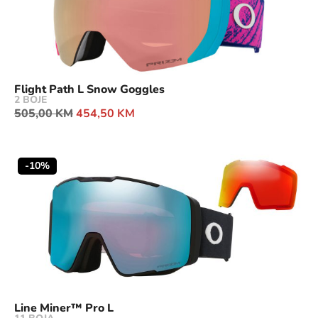
Flight Path L Snow Goggles
2 BOJE
505,00
KM
454,50
KM
-10%
Line Miner™ Pro L