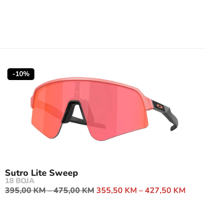
-10%
Sutro Lite Sweep
18 BOJA
395,00
KM
–
475,00
KM
355,50
KM
–
427,50
KM