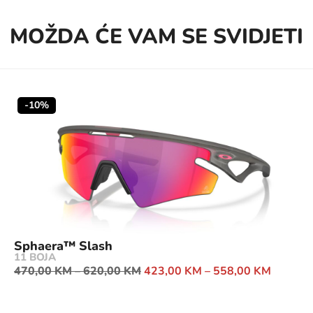
MOŽDA ĆE VAM SE SVIDJETI
-10%
Sphaera™ Slash
11 BOJA
470,00
KM
–
620,00
KM
423,00
KM
–
558,00
KM