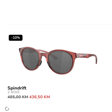
-10%
Spindrift
2 BOJE
485,00
KM
436,50
KM