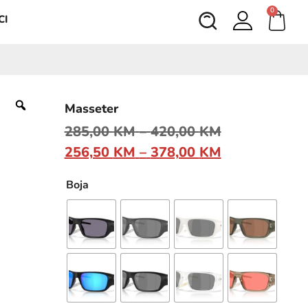
0
CI
Masseter
285,00
KM
–
420,00
KM
256,50
KM
–
378,00
KM
Boja