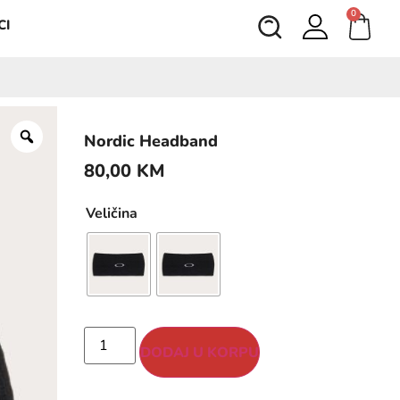
0
CI
Nordic Headband
80,00
KM
Veličina
DODAJ U KORPU