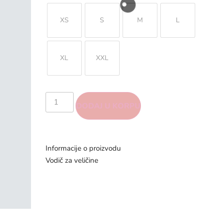
XS
S
M
L
XL
XXL
DODAJ U KORPU
Informacije o proizvodu
Vodič za veličine