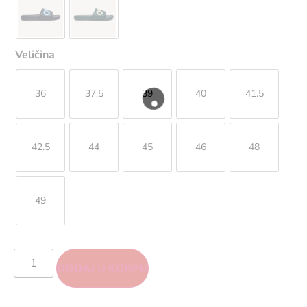
Veličina
36
37.5
39
40
41.5
42.5
44
45
46
48
49
DODAJ U KORPU