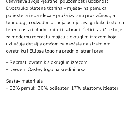
usavršava svoje vještine: pouzdanost i udobnost.
Dvostruko pletena tkanina – mješavina pamuka,
poliestera i spandexa – pruža izvrsnu prozračnost, a
tehnologija odvođenja znoja usmjerava ga kako biste na
terenu ostali hladni, mirni i sabrani. Četiri različite boje
za modernu rebrastu majicu s okruglim izrezom koja
uključuje detalj s omčom za naočale na stražnjem
ovratniku i Ellipse logo na prednjoj strani prsa.
– Rebrasti ovratnik s okruglim izrezom
– Izvezeni Oakley logo na sredini prsa
Sastav materijala
– 53% pamuk, 30% poliester, 17% elastomultiester