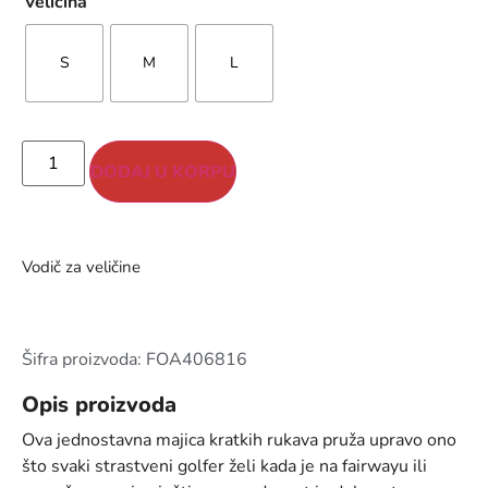
Veličina
S
M
L
DODAJ U KORPU
Vodič za veličine
Šifra proizvoda: FOA406816
Opis proizvoda
Ova jednostavna majica kratkih rukava pruža upravo ono
što svaki strastveni golfer želi kada je na fairwayu ili