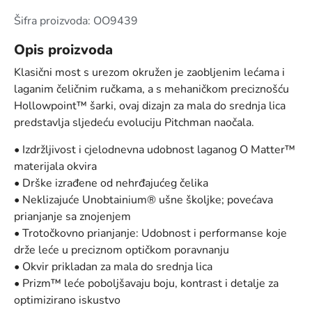
Šifra proizvoda: OO9439
Opis proizvoda
Klasični most s urezom okružen je zaobljenim lećama i
laganim čeličnim ručkama, a s mehaničkom preciznošću
Hollowpoint™ šarki, ovaj dizajn za mala do srednja lica
predstavlja sljedeću evoluciju Pitchman naočala.
• Izdržljivost i cjelodnevna udobnost laganog O Matter™
materijala okvira
• Drške izrađene od nehrđajućeg čelika
• Neklizajuće Unobtainium® ušne školjke; povećava
prianjanje sa znojenjem
• Trotočkovno prianjanje: Udobnost i performanse koje
drže leće u preciznom optičkom poravnanju
• Okvir prikladan za mala do srednja lica
• Prizm™ leće poboljšavaju boju, kontrast i detalje za
optimizirano iskustvo