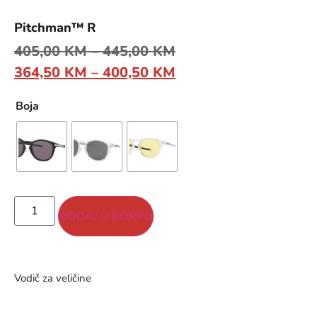
Pitchman™ R
405,00
KM
–
445,00
KM
364,50
KM
–
400,50
KM
Boja
DODAJ U KORPU
Vodič za veličine