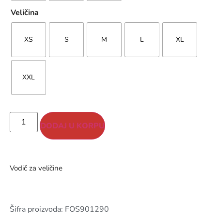
Veličina
XS
S
M
L
XL
XXL
DODAJ U KORPU
Vodič za veličine
Šifra proizvoda: FOS901290