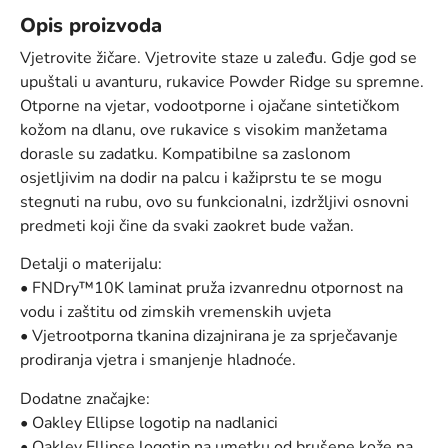
Opis proizvoda
Vjetrovite žičare. Vjetrovite staze u zaleđu. Gdje god se
upuštali u avanturu, rukavice Powder Ridge su spremne.
Otporne na vjetar, vodootporne i ojačane sintetičkom
kožom na dlanu, ove rukavice s visokim manžetama
dorasle su zadatku. Kompatibilne sa zaslonom
osjetljivim na dodir na palcu i kažiprstu te se mogu
stegnuti na rubu, ovo su funkcionalni, izdržljivi osnovni
predmeti koji čine da svaki zaokret bude važan.
Detalji o materijalu:
• FNDry™10K laminat pruža izvanrednu otpornost na
vodu i zaštitu od zimskih vremenskih uvjeta
• Vjetrootporna tkanina dizajnirana je za sprječavanje
prodiranja vjetra i smanjenje hladnoće.
Dodatne značajke:
• Oakley Ellipse logotip na nadlanici
• Oakley Ellipse logotip na umetku od brušene kože na