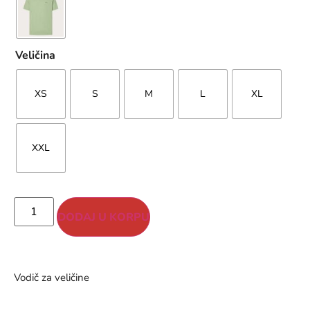
Veličina
XS
S
M
L
XL
XXL
DODAJ U KORPU
Vodič za veličine