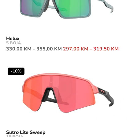
Helux
5 BOJA
330,00
KM
–
355,00
KM
297,00
KM
–
319,50
KM
-10%
Sutro Lite Sweep
18 BOJA