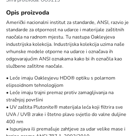
Šifra proizvoda: OO9213
Opis proizvoda
Američki nacionalni institut za standarde, ANSI, razvio je
standarde za otpornost na udarce i materijale zaštitnih
naočala na radnom mjestu. Tu nastupa Oakleyjeva
industrijska kolekcija. Industrijska kolekcija uzima naše
vrhunske modele otporne na udarce i označava ih
odgovarajućim ANSI oznakama kako bi ih označila kao
službene zaštitne naočale.
• Leće imaju Oakleyjevu HDO® optiku s polarnom
elipsoidnom tehnologijom
• Leće imaju trajni premaz protiv zamagljivanja na
stražnjoj površini
• UV zaštita Plutonite® materijala leća koji filtrira sve
UVA / UVB zrake i štetno plavo svjetlo do valne duljine
400 nm
• Ispunjava ili premašuje zahtjeve za udar velike mase i