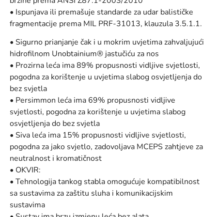
brzine prema ANSI Z87.1-2003/2010
• Ispunjava ili premašuje standarde za udar balističke
fragmentacije prema MIL PRF-31013, klauzula 3.5.1.1.
• Sigurno prianjanje čak i u mokrim uvjetima zahvaljujući
hidrofilnom Unobtainium® jastučiću za nos
• Prozirna leća ima 89% propusnosti vidljive svjetlosti,
pogodna za korištenje u uvjetima slabog osvjetljenja do
bez svjetla
• Persimmon leća ima 69% propusnosti vidljive
svjetlosti, pogodna za korištenje u uvjetima slabog
osvjetljenja do bez svjetla
• Siva leća ima 15% propusnosti vidljive svjetlosti,
pogodna za jako svjetlo, zadovoljava MCEPS zahtjeve za
neutralnost i kromatičnost
• OKVIR:
• Tehnologija tankog stabla omogućuje kompatibilnost
sa sustavima za zaštitu sluha i komunikacijskim
sustavima
• Sustav ima brzu izmjenu leća bez alata