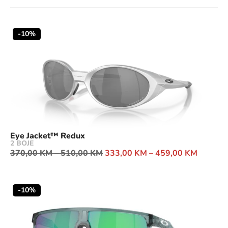
-10%
Eye Jacket™ Redux
2 BOJE
370,00
KM
–
510,00
KM
333,00
KM
–
459,00
KM
-10%