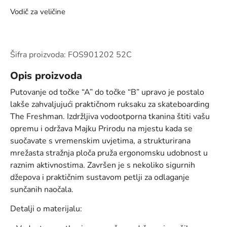
Vodič za veličine
Šifra proizvoda: FOS901202 52C
Opis proizvoda
Putovanje od točke “A” do točke “B” upravo je postalo
lakše zahvaljujući praktičnom ruksaku za skateboarding
The Freshman. Izdržljiva vodootporna tkanina štiti vašu
opremu i održava Majku Prirodu na mjestu kada se
suočavate s vremenskim uvjetima, a strukturirana
mrežasta stražnja ploča pruža ergonomsku udobnost u
raznim aktivnostima. Završen je s nekoliko sigurnih
džepova i praktičnim sustavom petlji za odlaganje
sunčanih naočala.
Detalji o materijalu: