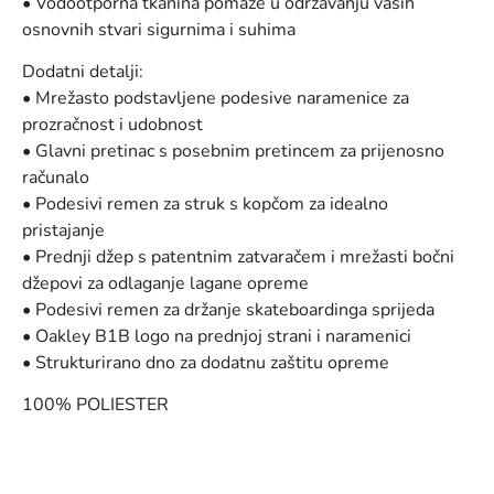
• Vodootporna tkanina pomaže u održavanju vaših
osnovnih stvari sigurnima i suhima
Dodatni detalji:
• Mrežasto podstavljene podesive naramenice za
prozračnost i udobnost
• Glavni pretinac s posebnim pretincem za prijenosno
računalo
• Podesivi remen za struk s kopčom za idealno
pristajanje
• Prednji džep s patentnim zatvaračem i mrežasti bočni
džepovi za odlaganje lagane opreme
• Podesivi remen za držanje skateboardinga sprijeda
• Oakley B1B logo na prednjoj strani i naramenici
• Strukturirano dno za dodatnu zaštitu opreme
100% POLIESTER