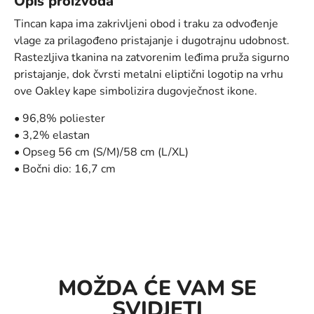
Opis proizvoda
Tincan kapa ima zakrivljeni obod i traku za odvođenje
vlage za prilagođeno pristajanje i dugotrajnu udobnost.
Rastezljiva tkanina na zatvorenim leđima pruža sigurno
pristajanje, dok čvrsti metalni eliptični logotip na vrhu
ove Oakley kape simbolizira dugovječnost ikone.
• 96,8% poliester
• 3,2% elastan
• Opseg 56 cm (S/M)/58 cm (L/XL)
• Bočni dio: 16,7 cm
MOŽDA ĆE VAM SE
SVIDJETI