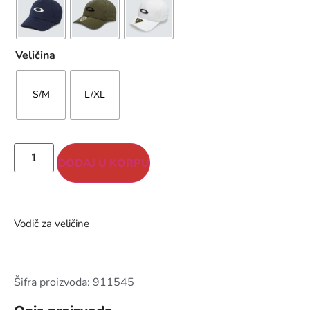
Veličina
S/M
L/XL
DODAJ U KORPU
Vodič za veličine
Šifra proizvoda: 911545