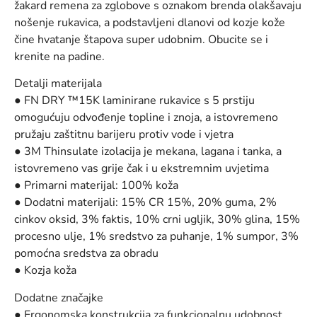
žakard remena za zglobove s oznakom brenda olakšavaju
nošenje rukavica, a podstavljeni dlanovi od kozje kože
čine hvatanje štapova super udobnim. Obucite se i
krenite na padine.
Detalji materijala
● FN DRY ™15K laminirane rukavice s 5 prstiju
omogućuju odvođenje topline i znoja, a istovremeno
pružaju zaštitnu barijeru protiv vode i vjetra
● 3M Thinsulate izolacija je mekana, lagana i tanka, a
istovremeno vas grije čak i u ekstremnim uvjetima
● Primarni materijal: 100% koža
● ​​Dodatni materijali: 15% CR 15%, 20% guma, 2%
cinkov oksid, 3% faktis, 10% crni ugljik, 30% glina, 15%
procesno ulje, 1% sredstvo za puhanje, 1% sumpor, 3%
pomoćna sredstva za obradu
● Kozja koža
Dodatne značajke
● Ergonomska konstrukcija za funkcionalnu udobnost