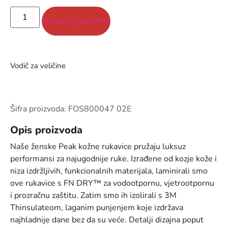
DODAJ U KORPU
Vodič za veličine
Šifra proizvoda: FOS800047 02E
Opis proizvoda
Naše ženske Peak kožne rukavice pružaju luksuz
performansi za najugodnije ruke. Izrađene od kozje kože i
niza izdržljivih, funkcionalnih materijala, laminirali smo
ove rukavice s FN DRY™ za vodootpornu, vjetrootpornu
i prozračnu zaštitu. Zatim smo ih izolirali s 3M
Thinsulateom, laganim punjenjem koje izdržava
najhladnije dane bez da su veće. Detalji dizajna poput