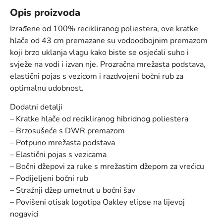
Opis proizvoda
Izrađene od 100% recikliranog poliestera, ove kratke
hlače od 43 cm premazane su vodoodbojnim premazom
koji brzo uklanja vlagu kako biste se osjećali suho i
svježe na vodi i izvan nje. Prozračna mrežasta podstava,
elastični pojas s vezicom i razdvojeni bočni rub za
optimalnu udobnost.
Dodatni detalji
– Kratke hlače od recikliranog hibridnog poliestera
– Brzosušeće s DWR premazom
– Potpuno mrežasta podstava
– Elastični pojas s vezicama
– Bočni džepovi za ruke s mrežastim džepom za vrećicu
– Podijeljeni bočni rub
– Stražnji džep umetnut u bočni šav
– Povišeni otisak logotipa Oakley elipse na lijevoj
nogavici