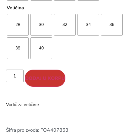
Veličina
28
30
32
34
36
38
40
DODAJ U KORPU
Vodič za veličine
Šifra proizvoda: FOA407863