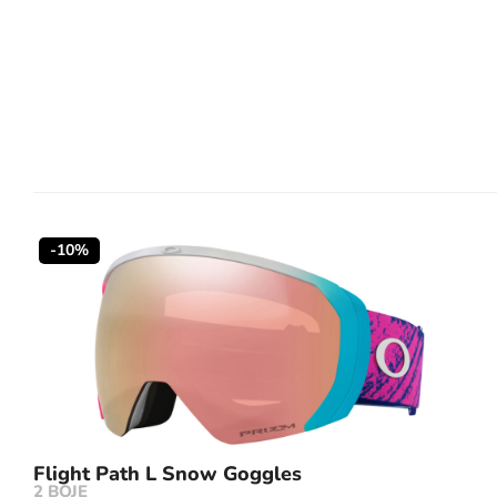
-10%
Flight Path L Snow Goggles
2 BOJE