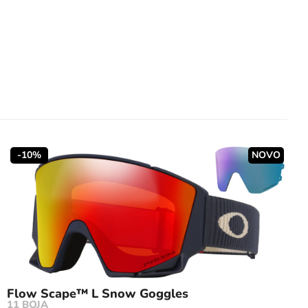
-10%
NOVO
Flow Scape™ L Snow Goggles
11 BOJA