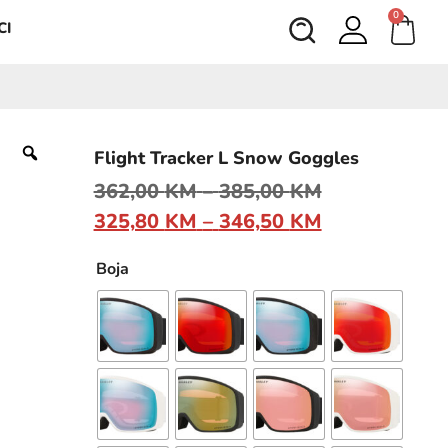
0
CI
Flight Tracker L Snow Goggles
362,00
KM
–
385,00
KM
325,80
KM
–
346,50
KM
Boja