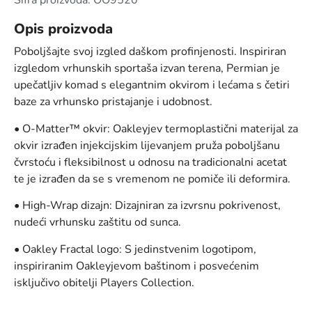
Šifra proizvoda: OO9520
Opis proizvoda
Poboljšajte svoj izgled daškom profinjenosti. Inspiriran
izgledom vrhunskih sportaša izvan terena, Permian je
upečatljiv komad s elegantnim okvirom i lećama s četiri
baze za vrhunsko pristajanje i udobnost.
• O-Matter™ okvir: Oakleyjev termoplastični materijal za
okvir izrađen injekcijskim lijevanjem pruža poboljšanu
čvrstoću i fleksibilnost u odnosu na tradicionalni acetat
te je izrađen da se s vremenom ne pomiče ili deformira.
• High-Wrap dizajn: Dizajniran za izvrsnu pokrivenost,
nudeći vrhunsku zaštitu od sunca.
• Oakley Fractal logo: S jedinstvenim logotipom,
inspiriranim Oakleyjevom baštinom i posvećenim
isključivo obitelji Players Collection.