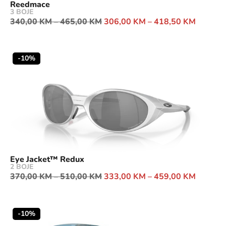
Reedmace
3 BOJE
340,00
KM
–
465,00
KM
306,00
KM
–
418,50
KM
-10%
Eye Jacket™ Redux
2 BOJE
370,00
KM
–
510,00
KM
333,00
KM
–
459,00
KM
-10%