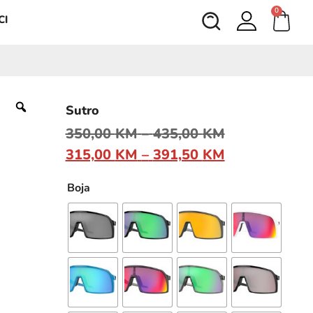
0
CI
Sutro
350,00
KM
–
435,00
KM
315,00
KM
–
391,50
KM
Boja